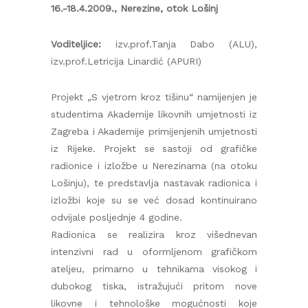
16.-18.4.2009., Nerezine, otok Lošinj
Voditeljice:
izv.prof.Tanja Dabo (ALU),
izv.prof.Letricija Linardić (APURI)
Projekt „S vjetrom kroz tišinu“ namijenjen je
studentima Akademije likovnih umjetnosti iz
Zagreba i Akademije primijenjenih umjetnosti
iz Rijeke. Projekt se sastoji od grafičke
radionice i izložbe u Nerezinama (na otoku
Lošinju), te predstavlja nastavak radionica i
izložbi koje su se već dosad kontinuirano
odvijale posljednje 4 godine.
Radionica se realizira kroz višednevan
intenzivni rad u oformljenom grafičkom
ateljeu, primarno u tehnikama visokog i
dubokog tiska, istražujući pritom nove
likovne i tehnološke mogućnosti koje