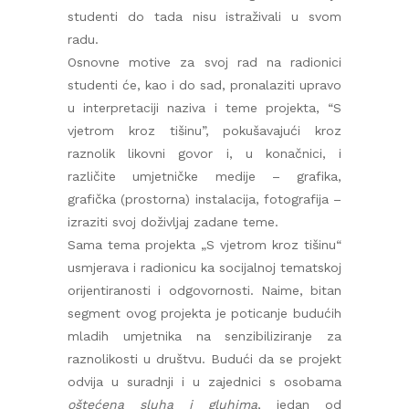
studenti do tada nisu istraživali u svom
radu.
Osnovne motive za svoj rad na radionici
studenti će, kao i do sad, pronalaziti upravo
u interpretaciji naziva i teme projekta, “S
vjetrom kroz tišinu”, pokušavajući kroz
raznolik likovni govor i, u konačnici, i
različite umjetničke medije – grafika,
grafička (prostorna) instalacija, fotografija –
izraziti svoj doživljaj zadane teme.
Sama tema projekta „S vjetrom kroz tišinu“
usmjerava i radionicu ka socijalnoj tematskoj
orijentiranosti i odgovornosti. Naime, bitan
segment ovog projekta je poticanje budućih
mladih umjetnika na senzibiliziranje za
raznolikosti u društvu. Budući da se projekt
odvija u suradnji i u zajednici s osobama
oštećena sluha i gluhima
, jedan od