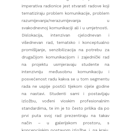
imperativa radionice jest stvarati radove koji
tematiziraju problem komunikacije, problem
razumijevanja/nerazumijevanja u
svakodnevnoj komunikaciji ali i u umjetnosti.
Dislokacija, intenzivan cjelodnevan i
višednevan rad, tematsko i konceptualno
promišljanje, senzibilizacija na potrebu za
drugačijom komunikacijom i zajednički rad
na projektu usmjeravaju studente na
intenzivniju međusobnu komunikaciju i
posvećenost radu kakva se u tom segmentu
rada ne uspije postići tijekom cijele godine
na nastavi. Studenti sami i postavljaju
izložbu, vođeni vioskim profesionalnim
standardima, te im je to često prilika da po
prvi puta svoj rad prezentiraju na takav
način – u galerijskom prostoru, s
koncepcijskim postavom izložbe, i, na kraju,