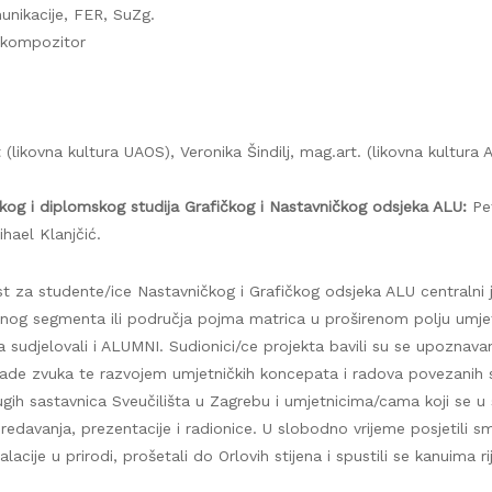
unikacije, FER, SuZg.
i kompozitor
 (likovna kultura UAOS), Veronika Šindilj, mag.art. (likovna kultura
kog i diplomskog studija Grafičkog i Nastavničkog odsjeka ALU:
Pet
ihael Klanjčić.
t za studente/ice Nastavničkog i Grafičkog odsjeka ALU centralni je
enog segmenta ili područja pojma matrica u proširenom polju umjet
a sudjelovali i ALUMNI. Sudionici/ce projekta bavili su se upoznav
ade zvuka te razvojem umjetničkih koncepata i radova povezanih 
gih sastavnica Sveučilišta u Zagrebu i umjetnicima/cama koji se
edavanja, prezentacije i radionice. U slobodno vrijeme posjetili sm
cije u prirodi, prošetali do Orlovih stijena i spustili se kanuima