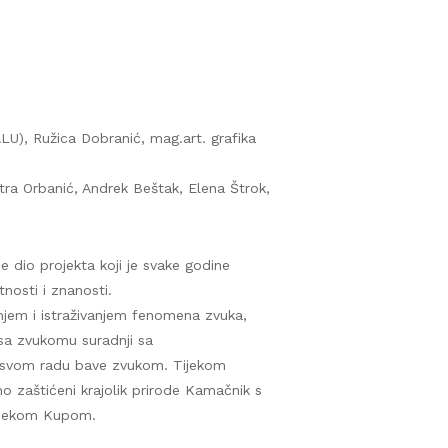
 ALU), Ružica Dobranić, mag.art. grafika
ra Orbanić, Andrek Beštak, Elena Štrok,
 dio projekta koji je svake godine
nosti i znanosti.
anjem i istraživanjem fenomena zvuka,
sa zvukomu suradnji sa
 u svom radu bave zvukom. Tijekom
o zaštićeni krajolik prirode Kamačnik s
 rijekom Kupom.