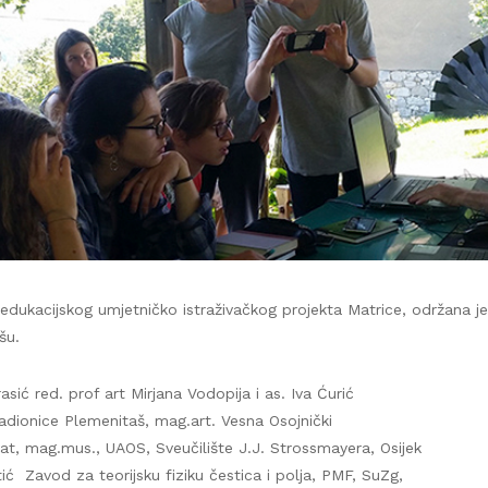
dukacijskog umjetničko istraživačkog projekta Matrice, održana je 
šu.
asić red. prof art Mirjana Vodopija i as. Iva Ćurić
radionice Plemenitaš, mag.art. Vesna Osojnički
t, mag.mus., UAOS, Sveučilište J.J. Strossmayera, Osijek
ić Zavod za teorijsku fiziku čestica i polja, PMF, SuZg,