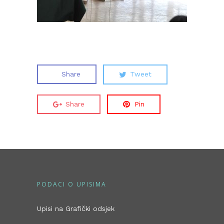
Share
Tweet
Share
Pin
PODACI O UPISIMA
Upisi na Grafički odsjek