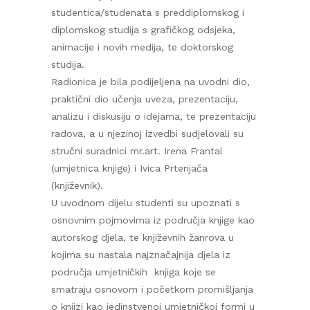
studentica/studenata s preddiplomskog i
diplomskog studija s grafičkog odsjeka,
animacije i novih medija, te doktorskog
studija.
Radionica je bila podijeljena na uvodni dio,
praktični dio učenja uveza, prezentaciju,
analizu i diskusiju o idejama, te prezentaciju
radova, a u njezinoj izvedbi sudjelovali su
stručni suradnici mr.art. Irena Frantal
(umjetnica knjige) i Ivica Prtenjača
(književnik).
U uvodnom dijelu studenti su upoznati s
osnovnim pojmovima iz područja knjige kao
autorskog djela, te književnih žanrova u
kojima su nastala najznačajnija djela iz
područja umjetničkih knjiga koje se
smatraju osnovom i početkom promišljanja
o knjizi kao jedinstvenoj umjetničkoj formi u