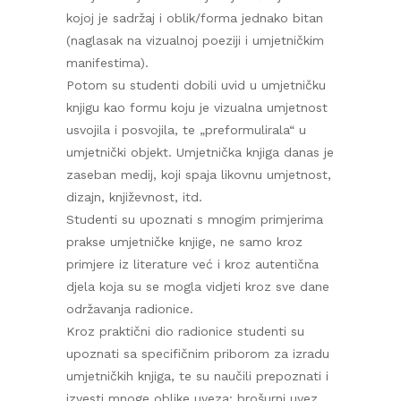
kojoj je sadržaj i oblik/forma jednako bitan
(naglasak na vizualnoj poeziji i umjetničkim
manifestima).
Potom su studenti dobili uvid u umjetničku
knjigu kao formu koju je vizualna umjetnost
usvojila i posvojila, te „preformulirala“ u
umjetnički objekt. Umjetnička knjiga danas je
zaseban medij, koji spaja likovnu umjetnost,
dizajn, književnost, itd.
Studenti su upoznati s mnogim primjerima
prakse umjetničke knjige, ne samo kroz
primjere iz literature već i kroz autentična
djela koja su se mogla vidjeti kroz sve dane
održavanja radionice.
Kroz praktični dio radionice studenti su
upoznati sa specifičnim priborom za izradu
umjetničkih knjiga, te su naučili prepoznati i
izvesti mnoge oblike uveza: brošurni uvez,