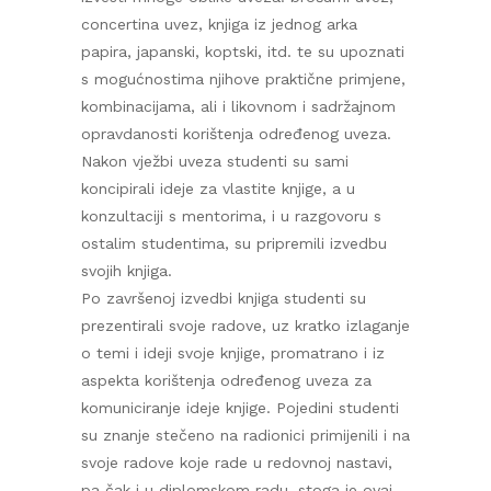
concertina uvez, knjiga iz jednog arka
papira, japanski, koptski, itd. te su upoznati
s mogućnostima njihove praktične primjene,
kombinacijama, ali i likovnom i sadržajnom
opravdanosti korištenja određenog uveza.
Nakon vježbi uveza studenti su sami
koncipirali ideje za vlastite knjige, a u
konzultaciji s mentorima, i u razgovoru s
ostalim studentima, su pripremili izvedbu
svojih knjiga.
Po završenoj izvedbi knjiga studenti su
prezentirali svoje radove, uz kratko izlaganje
o temi i ideji svoje knjige, promatrano i iz
aspekta korištenja određenog uveza za
komuniciranje ideje knjige. Pojedini studenti
su znanje stečeno na radionici primijenili i na
svoje radove koje rade u redovnoj nastavi,
pa čak i u diplomskom radu, stoga je ovaj