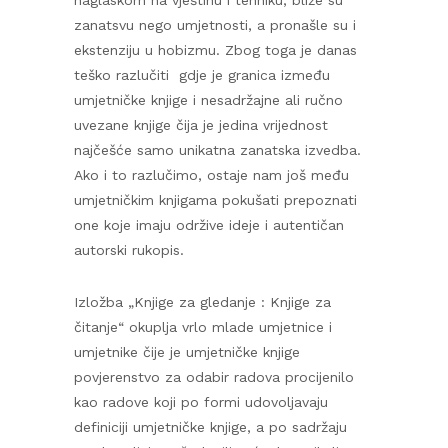
naglaskom na vještinu i tehniku, bliže su
zanatsvu nego umjetnosti, a pronašle su i
ekstenziju u hobizmu. Zbog toga je danas
teško razlučiti gdje je granica između
umjetničke knjige i nesadržajne ali ručno
uvezane knjige čija je jedina vrijednost
najčešće samo unikatna zanatska izvedba.
Ako i to razlučimo, ostaje nam još među
umjetničkim knjigama pokušati prepoznati
one koje imaju održive ideje i autentičan
autorski rukopis.
Izložba „Knjige za gledanje : Knjige za
čitanje“ okuplja vrlo mlade umjetnice i
umjetnike čije je umjetničke knjige
povjerenstvo za odabir radova procijenilo
kao radove koji po formi udovoljavaju
definiciji umjetničke knjige, a po sadržaju