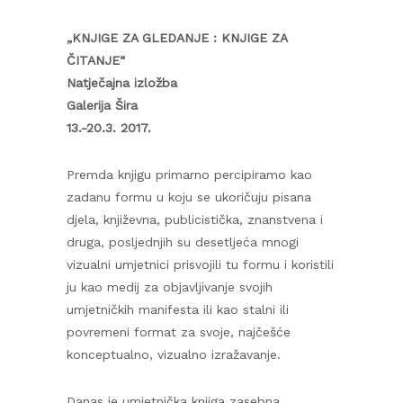
„KNJIGE ZA GLEDANJE : KNJIGE ZA
ČITANJE“
Natječajna izložba
Galerija Šira
13.-20.3. 2017.
Premda knjigu primarno percipiramo kao
zadanu formu u koju se ukoričuju pisana
djela, književna, publicistička, znanstvena i
druga, posljednjih su desetljeća mnogi
vizualni umjetnici prisvojili tu formu i koristili
ju kao medij za objavljivanje svojih
umjetničkih manifesta ili kao stalni ili
povremeni format za svoje, najčešće
konceptualno, vizualno izražavanje.
Danas je umjetnička knjiga zasebna