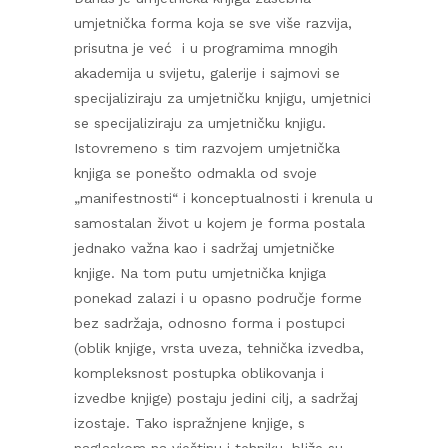
umjetnička forma koja se sve više razvija,
prisutna je već i u programima mnogih
akademija u svijetu, galerije i sajmovi se
specijaliziraju za umjetničku knjigu, umjetnici
se specijaliziraju za umjetničku knjigu.
Istovremeno s tim razvojem umjetnička
knjiga se ponešto odmakla od svoje
„manifestnosti“ i konceptualnosti i krenula u
samostalan život u kojem je forma postala
jednako važna kao i sadržaj umjetničke
knjige. Na tom putu umjetnička knjiga
ponekad zalazi i u opasno područje forme
bez sadržaja, odnosno forma i postupci
(oblik knjige, vrsta uveza, tehnička izvedba,
kompleksnost postupka oblikovanja i
izvedbe knjige) postaju jedini cilj, a sadržaj
izostaje. Tako ispražnjene knjige, s