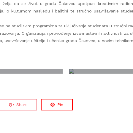
 želja da se život u gradu Čakovcu upotpuni kreativnim radion
nja, o kulturnom nasljeđu i baštini te stručno usavršavanje stud
e na studijskim programima te uključivanje studenata u stručni ra
azovanja. Organizacija i provođenje izvannastavnih aktivnosti za s
na, usavršavanje učitelja i učenika grada Čakovca, u novim tehnika
Share
Pin