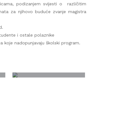
icama, podizanjem svijesti o različitim
enata za njihovo buduće zvanje magistra
d.
tudente i ostale polaznike
ma koje nadopunjavaju školski program.