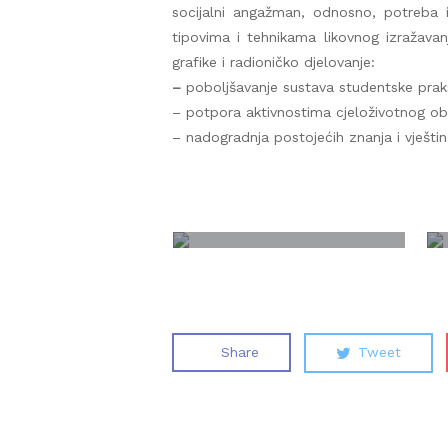
socijalni angažman, odnosno, potreba i
tipovima i tehnikama likovnog izražava
grafike i radioničko djelovanje:
–
poboljšavanje sustava studentske praks
– potpora aktivnostima cjeloživotnog obr
– nadogradnja postojećih znanja i vješti
Share
Tweet