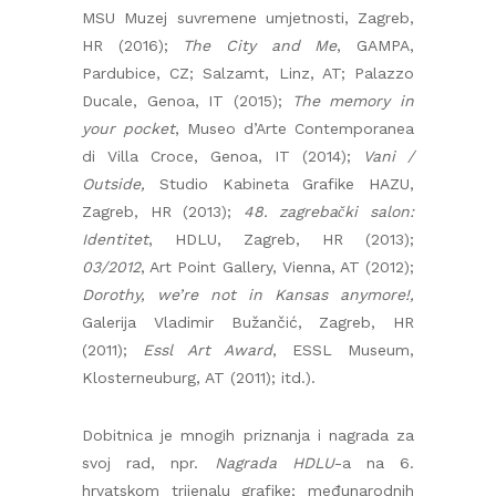
MSU Muzej suvremene umjetnosti, Zagreb,
HR (2016);
The City and Me
, GAMPA,
Pardubice, CZ; Salzamt, Linz, AT; Palazzo
Ducale, Genoa, IT (2015);
The memory in
your pocket
, Museo d’Arte Contemporanea
di Villa Croce, Genoa, IT (2014);
Vani /
Outside,
Studio Kabineta Grafike HAZU,
Zagreb, HR (2013);
48. zagrebački salon:
Identitet
, HDLU, Zagreb, HR (2013);
03/2012
, Art Point Gallery, Vienna, AT (2012);
Dorothy, we’re not in Kansas anymore!,
Galerija Vladimir Bužančić, Zagreb, HR
(2011);
Essl Art Award
, ESSL Museum,
Klosterneuburg, AT (2011); itd.).
Dobitnica je mnogih priznanja i nagrada za
svoj rad, npr.
Nagrada HDLU
-a na 6.
hrvatskom trijenalu grafike; međunarodnih