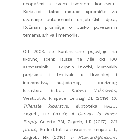
neopaženi u svom izvornom kontekstu.
Koristeći stalno rastuće spremište za
stvaranje autonomnih umjetničkih djela,
Rožman promišlja o blisko povezanim
temama arhiva i memorije.
Od 2003. se kontinuirano pojavljuje na
likovnoj sceni; izlaže na više od 100
samostalnih i skupnih izložbi, kustoskih
projekata i festivala u Hrvatskoj i
inozemstvu, natječajnog i pozivnog
karaktera. (izbor:
Known Unknowns
,
Westpol A.I.R space, Leipzig, DE (2019);
13.
Trijenale kiparstva
, gliptoteka HAZU,
Zagreb, HR (2018);
A Canvas is Never
Empty,
Galerija PM, Zagreb, HR (2017);
2/3
prints,
iSu Institut za suvremenu umjetnost,
Zagreb, HR (2016);
T- Htaward@msu.hr
,