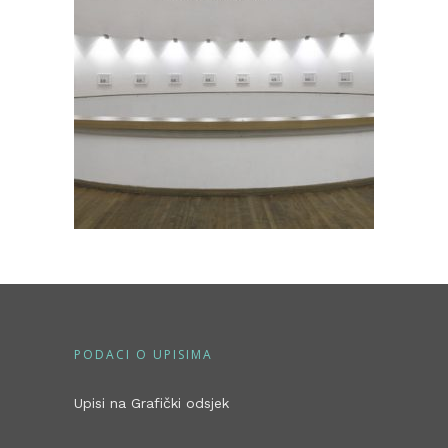
PODACI O UPISIMA
Upisi na Grafički odsjek